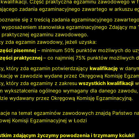
 kwalifikacji. Część praktyczna egzaminu zawodowego w f
ającego zadania egzaminacyjnego zawartego w arkuszu e
poznanie się z treścią zadania egzaminacyjnego zawarteg
z wyposażeniem stanowiska egzaminacyjnego Zdający ma 10 
i praktycznej egzaminu zawodowego.
cy zda egzamin zawodowy, jeżeli uzyska:
części pisemnej
– minimum 50% punktów możliwych do uz
części praktycznej
– co najmniej 75% punktów możliwych d
cy, który zda egzamin potwierdzający
kwalifikację
w danym
fikację w zawodzie wydane przez Okręgową Komisję Egzam
cy, który zda egzaminy z zakresu
wszystkich kwalifikacji
wy
m wykształcenia ogólnego wymagany dla danego zawodu,
zie wydawany przez Okręgową Komisję Egzaminacyjną.
macje na temat egzaminów zawodowych znajdą Państwo na s
owej Komisji Egzaminacyjnej w Łodzi
tkim zdającym życzymy powodzenia i trzymamy kciuki!