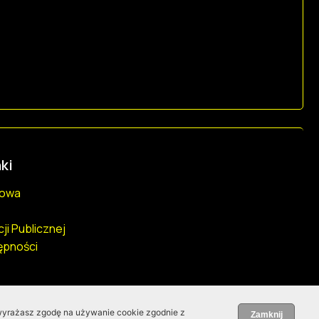
ki
towa
cji Publicznej
ępności
wyrażasz zgodę na używanie cookie zgodnie z