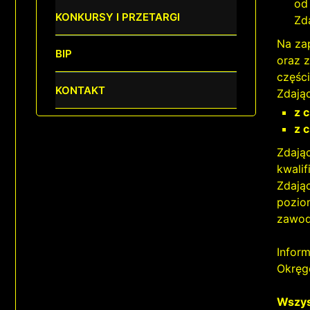
od
KONKURSY I PRZETARGI
Zd
Na za
BIP
oraz 
częśc
KONTAKT
Zdają
z 
z 
Zdają
kwali
Zdają
pozio
zawod
Infor
Okręg
Wszys