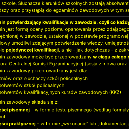
j szkole. Słuchacze kierunków szkolnych zostają absolwen
ższy oraz przystąpią do egzaminów zawodowych w tym s
in potwierdzający kwalifikacje w zawodzie,
czyli co każ
n jest formą oceny poziomu opanowania przez zdającego wi
ębnionej w zawodzie, ustalonej w podstawie programowej
owy umożliwi zdającym potwierdzenie wiedzy, umiejętnośc
sie
pojedynczej kwalifikacji
, a nie - jak dotychczas - z za
in zawodowy może być przeprowadzany
w ciągu całego 
ora Centralnej Komisji Egzaminacyjnej (sesja zimowa oraz s
in zawodowy przeprowadzany jest dla:
zniów oraz słuchaczy szkół policealnych
solwentów szkół policealnych
solwentów kwalifikacyjnych kursów zawodowych (KKZ)
in zawodowy składa się z:
ęści pisemnej
– w formie testu pisemnego (według formuły
ut.
ęści praktycznej
– w formie „wykonanie” lub „dokumentacja