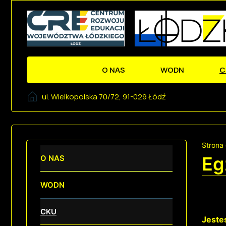
O NAS
WODN
C
ul. Wielkopolska 70/72, 91-029 Łódź
Strona
Eg
O NAS
WODN
CKU
Jeste