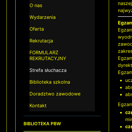
nasze
O nas
najwy
Wydarzenia
Egzam
Oferta
Egzami
wyodr
Rekrutacja
zawod
zakre
FORMULARZ
Egzam
REKRUTACYJNY
dyrekt
Strefa słuchacza
Egzam
uc
Biblioteka szkolna
ab
Doradztwo zawodowe
ab
Egzam
Kontakt
cz
min
BIBLIOTEKA PBW
cz