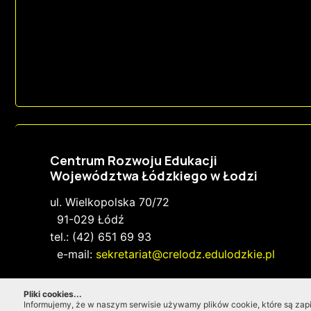
Centrum Rozwoju Edukacji
Województwa Łódzkiego w Łodzi
ul. Wielkopolska 70/72
91-029 Łódź
tel.: (42) 651 69 93
e-mail:
sekretariat@crelodz.edulodzkie.pl
Pliki cookies...
Informujemy, że w naszym serwisie używamy plików cookie, które są za