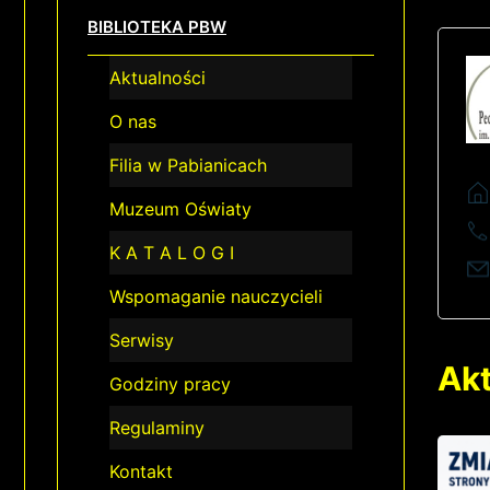
BIBLIOTEKA PBW
Aktualności
O nas
Filia w Pabianicach
Muzeum Oświaty
K A T A L O G I
Wspomaganie nauczycieli
Serwisy
Akt
Godziny pracy
Regulaminy
Kontakt