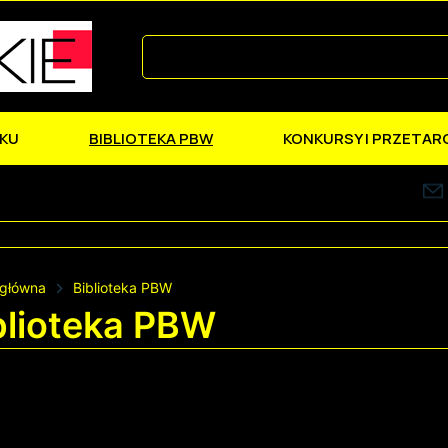
KU
BIBLIOTEKA PBW
KONKURSY I PRZETAR
 główna
Biblioteka PBW
blioteka PBW