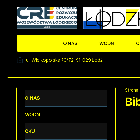
O NAS
WODN
C
ul. Wielkopolska 70/72, 91-029 Łódź
Strona
Bi
O NAS
WODN
CKU