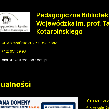
Pedagogiczna Bibliotek
Wojewódzka im. prof. T
Kotarbińskiego
ul. Wólczańska 202, 90-531 Łódź
(42) 651 69 93
biblioteka@cre-lodz.edu.pl
ualności
Zmiana 
5 sierpnia 