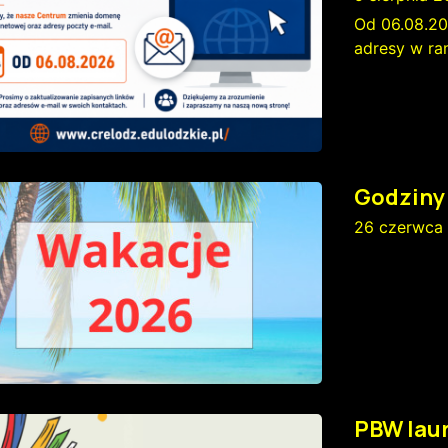
Od 06.08.20
adresy w r
Godziny 
26 czerwca
PBW lau