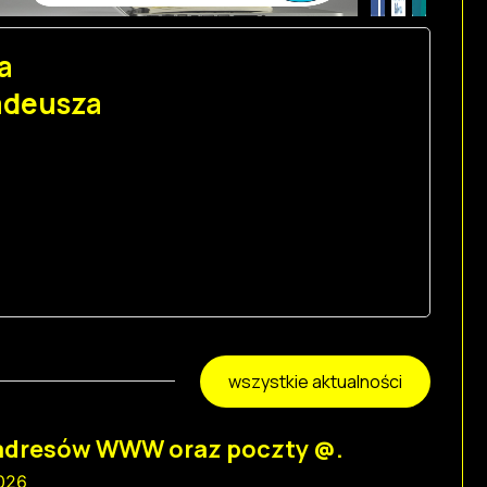
a
adeusza
wszystkie aktualności
adresów WWW oraz poczty @.
2026