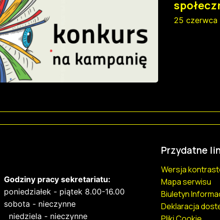
społeczn
25 czerwca
Przydatne lin
Wersja kontras
Godziny pracy sekretariatu:
Mapa serwisu
poniedziałek - piątek 8.00-16.00
Biuletyn Informa
sobota - nieczynne
Deklaracja dost
niedziela - nieczynne
Pliki Cookie