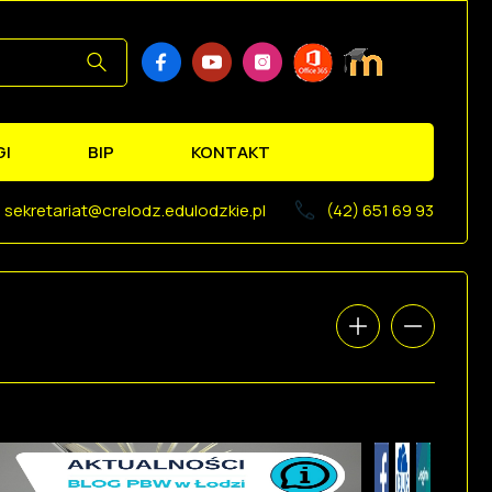
GI
BIP
KONTAKT
sekretariat@crelodz.edulodzkie.pl
(42) 651 69 93