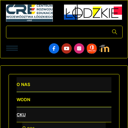
O NAS
WODN
CKU