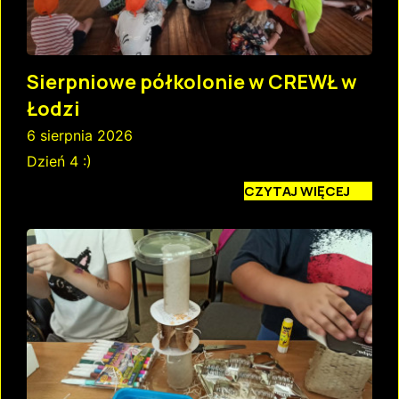
Sierpniowe półkolonie w CREWŁ w
Łodzi
6 sierpnia 2026
Dzień 4 :)
CZYTAJ WIĘCEJ