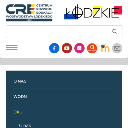
O NAS
WODN
CKU
O nas