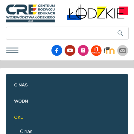
O NAS
WODN
CKU
O nas