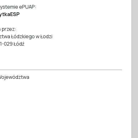
systemie ePUAP:
ytkaESP
 przez:
twa Łódzkiego w Łodzi
91-029 Łódź
 Województwa