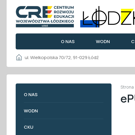
O NAS
WODN
C
ul. Wielkopolska 70/72, 91-029 Łódź
Strona
eP
O NAS
WODN
CKU