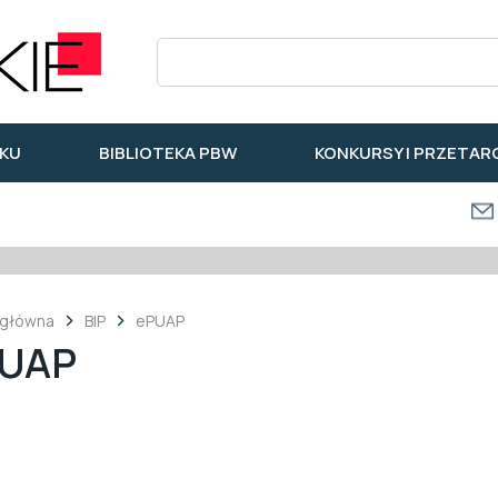
KU
BIBLIOTEKA PBW
KONKURSY I PRZETAR
 główna
BIP
ePUAP
UAP