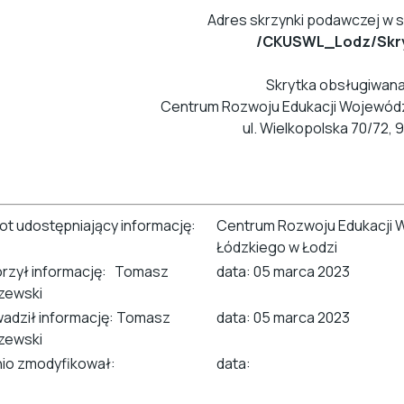
Adres skrzynki podawczej w 
/CKUSWL_Lodz/Skr
Skrytka obsługiwana
Centrum Rozwoju Edukacji Wojewódz
ul. Wielkopolska 70/72, 
ot udostępniający informację:
Centrum Rozwoju Edukacji
Łódzkiego w Łodzi
rzył informację: Tomasz
data: 05 marca 2023
zewski
adził informację: Tomasz
data: 05 marca 2023
zewski
nio zmodyfikował:
data: