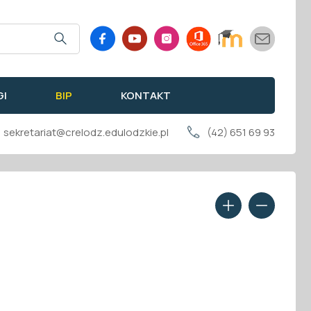
GI
BIP
KONTAKT
sekretariat@crelodz.edulodzkie.pl
(42) 651 69 93