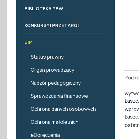
BIBLIOTEKA PBW
KONKURSY I PRZETARGI
BIP
Status prawny
Organ prowadzący
Podmi
Nadzór pedagogiczny
wytwo
Sprawozdania finansowe
Łaszc
Ochrona danych osobowych
wprow
Łaszc
Ochrona małoletnich
ostat
eDoręczenia