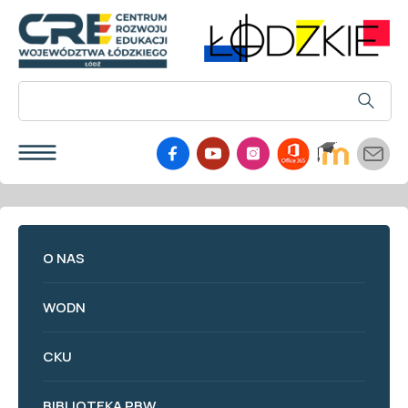
O NAS
WODN
CKU
BIBLIOTEKA PBW