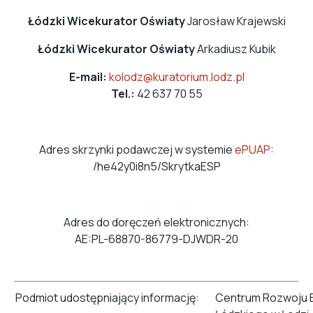
Łódzki Wicekurator Oświaty
Jarosław Krajewski
Łódzki Wicekurator Oświaty
Arkadiusz Kubik
E-mail:
kolodz@kuratorium.lodz.pl
Tel.:
42 637 70 55
Adres skrzynki podawczej w systemie
ePUAP
:
/he42y0i8n5/SkrytkaESP
Adres do doręczeń elektronicznych:
AE:PL-68870-86779-DJWDR-20
Podmiot udostępniający informację:
Centrum Rozwoju 