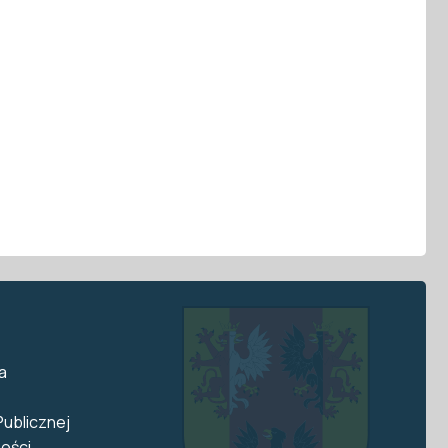
a
Publicznej
ości