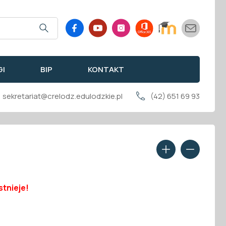
GI
BIP
KONTAKT
sekretariat@crelodz.edulodzkie.pl
(42) 651 69 93
stnieje!