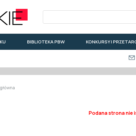
KU
BIBLIOTEKA PBW
KONKURSY I PRZETAR
 główna
Podana strona nie i