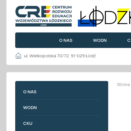
O NAS
WODN
C
ul. Wielkopolska 70/72, 91-029 Łódź
Strona
O NAS
WODN
CKU