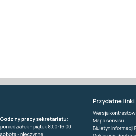
Przydatne linki
Wersja kontrastow
Godziny pracy sekretariatu:
Mapa serwisu
poniedziałek - piątek 8.00-16.00
Biuletyn Informacji 
sobota - nieczynne
Deklaracja dostępn