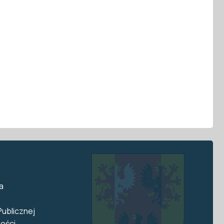
a
Publicznej
ości