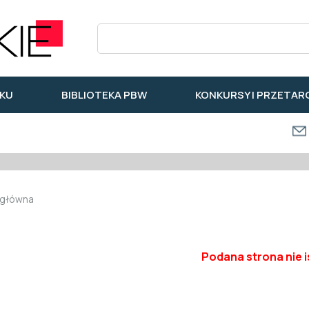
KU
BIBLIOTEKA PBW
KONKURSY I PRZETAR
 główna
Podana strona nie i