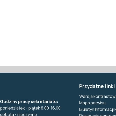
Przydatne linki
Wersja kontrastow
Godziny pracy sekretariatu:
Mapa serwisu
poniedziałek - piątek 8.00-16.00
Biuletyn Informacji 
sobota - nieczynne
Deklaracja dostępn