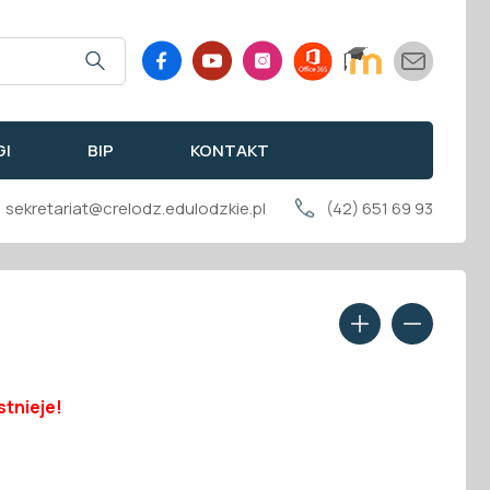
GI
BIP
KONTAKT
sekretariat@crelodz.edulodzkie.pl
(42) 651 69 93
stnieje!