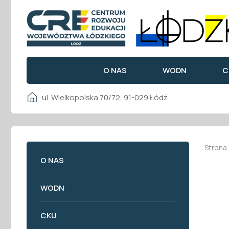
O NAS
WODN
C
ul. Wielkopolska 70/72, 91-029 Łódź
Strona
O NAS
WODN
CKU