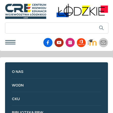
O NAS
WODN
CKU
BIBLIOTEKA PBW