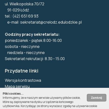
ul. Wielkopolska 70/72
91-029 Łódź
tel.: (42) 651 69 93
e-mail:
sekretariat@crelodz.edulodzkie.pl
Godziny pracy sekretariatu:
poniedziałek - piątek 8.00-16.00
sobota - nieczynne
niedziela - nieczynne
Sekretariat rekrutacji: 8.30 - 15.00
Przydatne linki
Wersja kontrastowa
Mapa serwisu
Biuletyn Informacji Publicznej
Pliki cookies...
Informujemy, że w naszym serwisie używamy plików cookie,
Deklaracja dostępności
które są zapisywane na dysku urządzenia końcowego
Pliki Cookie
użytkownika. Korzystając ze strony wyrażasz zgodę na używanie cookie