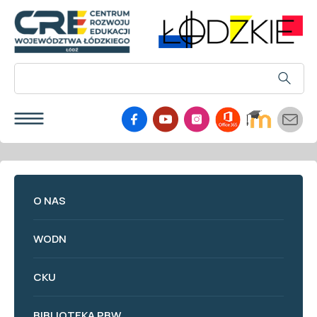
O NAS
WODN
CKU
BIBLIOTEKA PBW