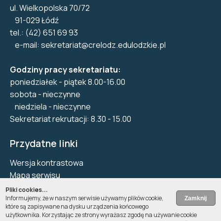
ul. Wielkopolska 70/72
91-029 Łódź
tel.: (42) 651 69 93
e-mail:
sekretariat@crelodz.edulodzkie.pl
Godziny pracy sekretariatu:
poniedziałek - piątek 8.00-16.00
sobota - nieczynne
niedziela - nieczynne
Sekretariat rekrutacji: 8.30 - 15.00
Przydatne linki
Wersja kontrastowa
Mapa serwisu
Biuletyn Informacji Publicznej
Pliki cookies...
Informujemy, że w naszym serwisie używamy plików cookie,
Deklaracja dostępności
które są zapisywane na dysku urządzenia końcowego
Pliki Cookie
użytkownika. Korzystając ze strony wyrażasz zgodę na używanie cookie