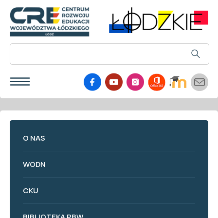
O NAS
WODN
CKU
BIBLIOTEKA PBW