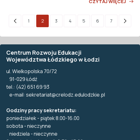
CZYTAJ WIĘCEJ
1
2
3
4
5
6
7
Centrum Rozwoju Edukacji
Województwa Łódzkiego w Łodzi
ul. Wielkopolska 70/72
91-029 Łódź
tel.: (42) 651 69 93
e-mail:
sekretariat@crelodz.edulodzkie.pl
Godziny pracy sekretariatu:
poniedziałek - piątek 8.00-16.00
sobota - nieczynne
niedziela - nieczynne