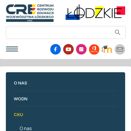
O NAS
WODN
CKU
O nas