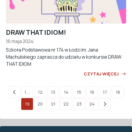
DRAW THAT IDIOM!
16 maja 2024
Szkoła Podstawowa nr 174 w Łodzi im. Jana
Machulskiego zaprasza do udziału w konkursie DRAW
THAT IDIOM.
CZYTAJ WIĘCEJ
1 ...
12
13
14
15
16
17
18
19
20
21
22
23
24