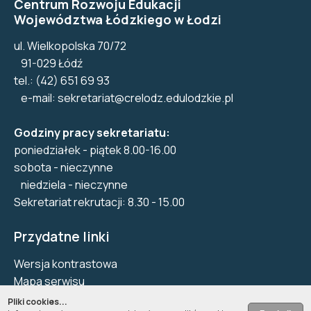
Centrum Rozwoju Edukacji
Województwa Łódzkiego w Łodzi
ul. Wielkopolska 70/72
91-029 Łódź
tel.: (42) 651 69 93
e-mail:
sekretariat@crelodz.edulodzkie.pl
Godziny pracy sekretariatu:
poniedziałek - piątek 8.00-16.00
sobota - nieczynne
niedziela - nieczynne
Sekretariat rekrutacji: 8.30 - 15.00
Przydatne linki
Wersja kontrastowa
Mapa serwisu
Biuletyn Informacji Publicznej
Pliki cookies...