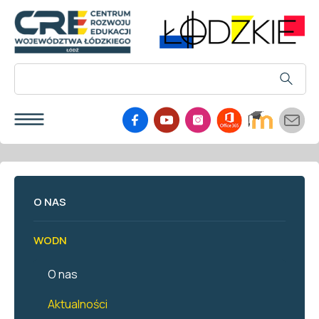
O NAS
WODN
O nas
Aktualności