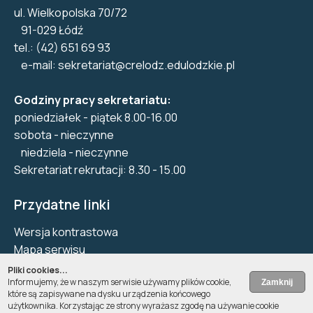
ul. Wielkopolska 70/72
91-029 Łódź
tel.: (42) 651 69 93
e-mail:
sekretariat@crelodz.edulodzkie.pl
Godziny pracy sekretariatu:
poniedziałek - piątek 8.00-16.00
sobota - nieczynne
niedziela - nieczynne
Sekretariat rekrutacji: 8.30 - 15.00
Przydatne linki
Wersja kontrastowa
Mapa serwisu
Biuletyn Informacji Publicznej
Pliki cookies...
Informujemy, że w naszym serwisie używamy plików cookie,
Deklaracja dostępności
które są zapisywane na dysku urządzenia końcowego
Pliki Cookie
użytkownika. Korzystając ze strony wyrażasz zgodę na używanie cookie