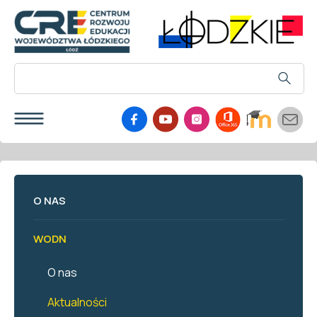
O NAS
WODN
O nas
Aktualności