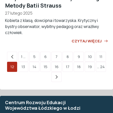
Metody Batii Strauss
27 lutego 2025
Kobieta z klasą, dowcipna i towarzyska. Krytyczny i
bystry obserwator, wybitny pedagog oraz wrażliwy
człowiek.
CZYTAJ WIĘCEJ
1 ...
5
6
7
8
9
10
11
12
13
14
15
16
17
18
19
... 24
Centrum Rozwoju Edukacji
Województwa Łódzkiego w Łodzi