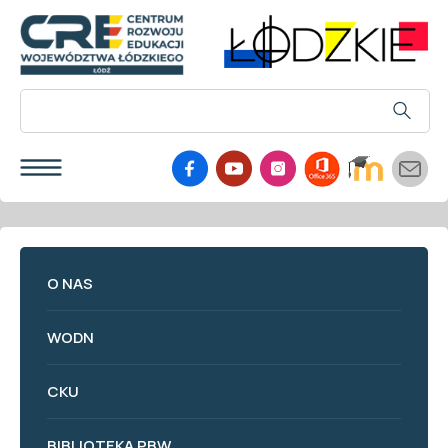
O NAS
WODN
CKU
BIBLIOTEKA PBW