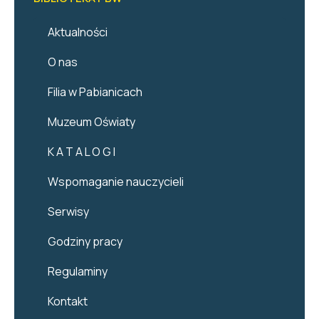
Aktualności
O nas
Filia w Pabianicach
Muzeum Oświaty
K A T A L O G I
Wspomaganie nauczycieli
Serwisy
Godziny pracy
Regulaminy
Kontakt