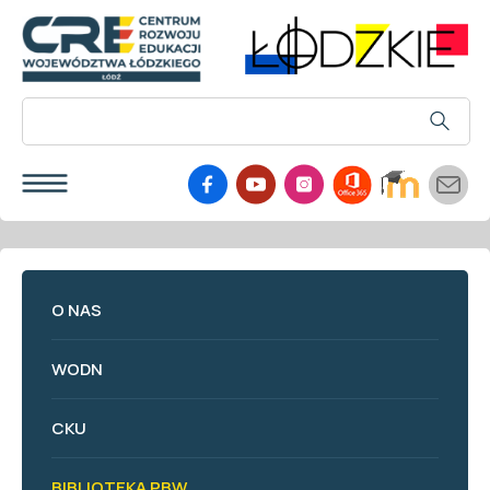
O NAS
WODN
CKU
BIBLIOTEKA PBW