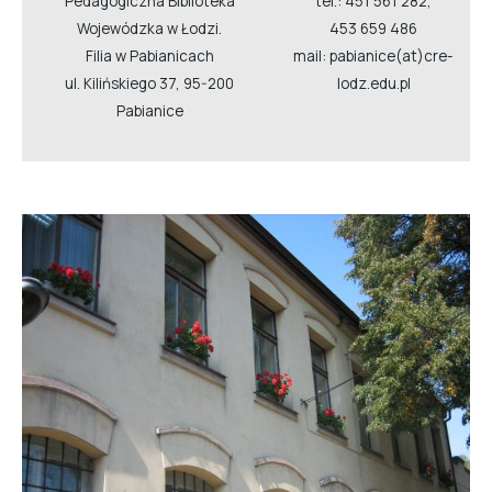
Pedagogiczna Biblioteka
tel.: 451 561 282,
Wojewódzka w Łodzi.
453 659 486
Filia w Pabianicach
mail: pabianice(at)cre-
ul. Kilińskiego 37, 95-200
lodz.edu.pl
Pabianice