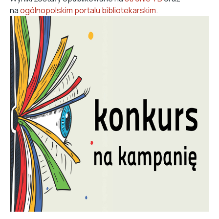
na
ogólnopolskim portalu bibliotekarskim
.