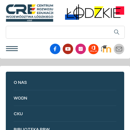
O NAS
WODN
CKU
BIBLIOTEKA PBW