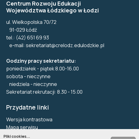
Centrum Rozwoju Edukacji
Województwa Łódzkiego w Łodzi
ul. Wielkopolska 70/72
91-029 Łódź
tel.: (42) 651 69 93
e-mail:
sekretariat@crelodz.edulodzkie.pl
Godziny pracy sekretariatu:
poniedziałek - piątek 8.00-16.00
sobota - nieczynne
niedziela - nieczynne
Sekretariat rekrutacji: 8.30 - 15.00
Przydatne linki
Wersja kontrastowa
Mapa serwisu
Biuletyn Informacji Publicznej
Pliki cookies...