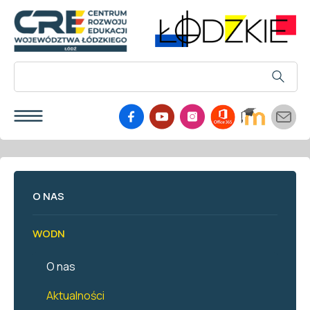
O NAS
WODN
O nas
Aktualności