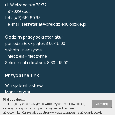
ul. Wielkopolska 70/72
91-029 Łódź
tel.: (42) 651 69 93
e-mail:
sekretariat@crelodz.edulodzkie.pl
Godziny pracy sekretariatu:
poniedziałek - piątek 8.00-16.00
sobota - nieczynne
niedziela - nieczynne
Sekretariat rekrutacji: 8.30 - 15.00
Przydatne linki
Wersja kontrastowa
Mapa serwisu
Biuletyn Informacji Publicznej
Pliki cookies...
Informujemy, że w naszym serwisie używamy plików cookie,
Deklaracja dostępności
które są zapisywane na dysku urządzenia końcowego
Pliki Cookie
użytkownika. Korzystając ze strony wyrażasz zgodę na używanie cookie