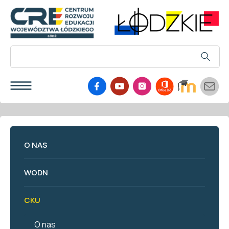
O NAS
WODN
CKU
O nas