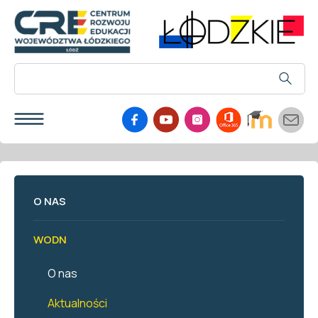
O NAS
WODN
O nas
Aktualności