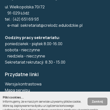
ul. Wielkopolska 70/72
91-029 Łódź
tel.: (42) 651 69 93
e-mail:
sekretariat@crelodz.edulodzkie.pl
Godziny pracy sekretariatu:
poniedziałek - piątek 8.00-16.00
sobota - nieczynne
niedziela - nieczynne
Sekretariat rekrutacji: 8.30 - 15.00
Przydatne linki
Wersja kontrastowa
Mapa serwisu
Biuletyn Informacji Publicznej
Pliki cookies...
Informujemy, że w naszym serwisie używamy plików cookie,
Deklaracja dostępności
które są zapisywane na dysku urządzenia końcowego
Pliki Cookie
użytkownika. Korzystając ze strony wyrażasz zgodę na używanie cookie