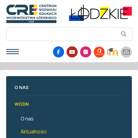
O NAS
WODN
O nas
Aktualności