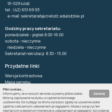
91-029 Łódź
tel.: (42) 651 69 93
e-mail:
sekretariat@crelodz.edulodzkie.pl
Godziny pracy sekretariatu:
poniedziałek - piątek 8.00-16.00
sobota - nieczynne
niedziela - nieczynne
Sekretariat rekrutacji: 8.30 - 15.00
Przydatne linki
Wersja kontrastowa
Mapa serwisu
Biuletyn Informacji Publicznej
Pliki cookies...
Informujemy, że w naszym serwisie używamy plików cookie,
Deklaracja dostępności
które są zapisywane na dysku urządzenia końcowego
Pliki Cookie
użytkownika. Korzystając ze strony wyrażasz zgodę na używanie cookie
zgodnie z aktualnymi ustawieniami przeglądarki. Możesz wyłączyć ten
Kontakt
mechanizm w dowolnym momencie w ustawieniach przeglądarki. Korzystanie