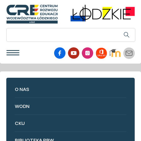
O NAS
WODN
CKU
BIBLIOTEKA PBW