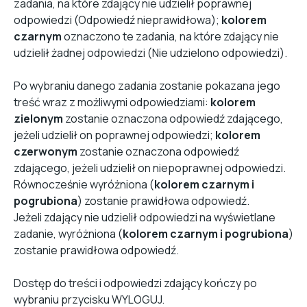
zadania, na które zdający nie udzielił poprawnej
odpowiedzi (Odpowiedź nieprawidłowa);
kolorem
czarnym
oznaczono te zadania, na które zdający nie
udzielił żadnej odpowiedzi (Nie udzielono odpowiedzi).
Po wybraniu danego zadania zostanie pokazana jego
treść wraz z możliwymi odpowiedziami:
kolorem
zielonym
zostanie oznaczona odpowiedź zdającego,
jeżeli udzielił on poprawnej odpowiedzi;
kolorem
czerwonym
zostanie oznaczona odpowiedź
zdającego, jeżeli udzielił on niepoprawnej odpowiedzi.
Równocześnie wyróżniona (
kolorem czarnym i
pogrubiona
) zostanie prawidłowa odpowiedź.
Jeżeli zdający nie udzielił odpowiedzi na wyświetlane
zadanie, wyróżniona (
kolorem czarnym i pogrubiona
)
zostanie prawidłowa odpowiedź.
Dostęp do treści i odpowiedzi zdający kończy po
wybraniu przycisku WYLOGUJ.