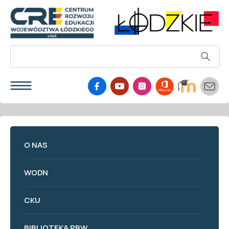
O NAS
WODN
CKU
BIBLIOTEKA PBW