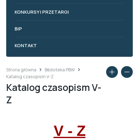
KONKURSY I PRZETARGI
BIP
KONTAKT
Strona główna
Biblioteka PBW
Katalog czasopism V-Z
Katalog czasopism V-
Z
V - Z