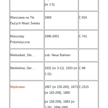
(nr 1-5)
Warszawa na Tle
1969
C-816
Dużych Miast Świata
Warsztaty
1996-2001
C-741
Polonistyczne
Werkarbeit, Die ...
zob. Neue Bahnen
Werklehrer, Der ...
1932 (nr 3-12), 1933 (nr
C-88
1-11)
Wędrowiec
1867 (nr 235-260), 1873
C-1515
(nr 183-208), 1880
(nr 158-209), 1883 (nr
1-26), 1894-1895