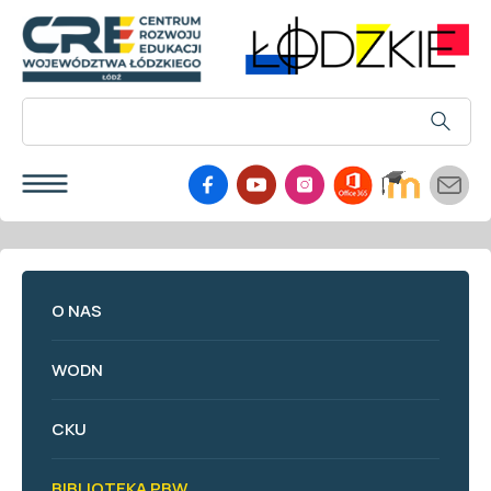
O NAS
WODN
CKU
BIBLIOTEKA PBW