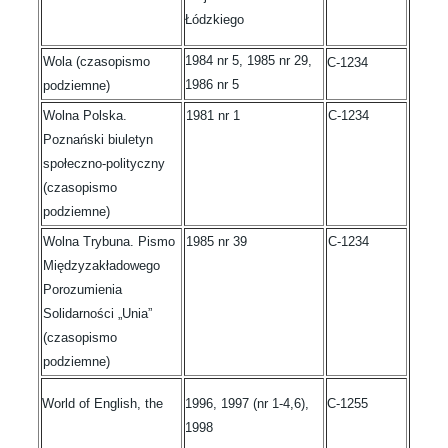
Łódzkiego
1984 nr 5, 1985 nr 29,
Wola (czasopismo
C-1234
1986 nr 5
podziemne)
Wolna Polska.
1981 nr 1
C-1234
Poznański biuletyn
społeczno-polityczny
(czasopismo
podziemne)
Wolna Trybuna. Pismo
1985 nr 39
C-1234
Międzyzakładowego
Porozumienia
Solidarności „Unia”
(czasopismo
podziemne)
World of English, the
1996, 1997 (nr 1-4,6),
C-1255
1998