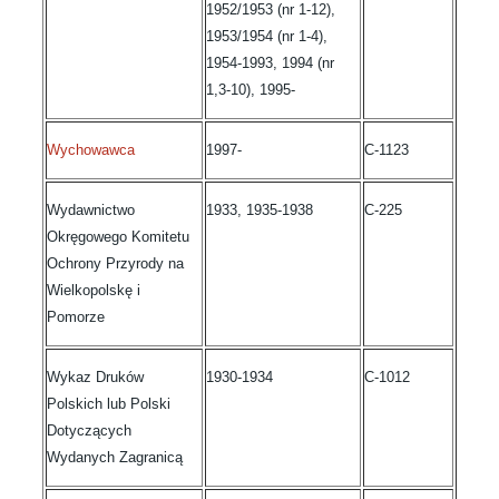
1952/1953 (nr 1-12),
1953/1954 (nr 1-4),
1954-1993, 1994 (nr
1,3-10), 1995-
Wychowawca
1997-
C-1123
Wydawnictwo
1933, 1935-1938
C-225
Okręgowego Komitetu
Ochrony Przyrody na
Wielkopolskę i
Pomorze
Wykaz Druków
1930-1934
C-1012
Polskich lub Polski
Dotyczących
Wydanych Zagranicą