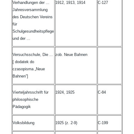
Verhandlungen der ...
1912, 1913, 1914
C-127
Jahresversammlung
des Deutschen Vereins
für
Schulgesundheitspflege
und der ...
Versuchsschule, Die ...
zob. Neue Bahnen
[ dodatek do
czasopisma „Neue
Bahnen”]
Vierteljahrsschrift für
1924, 1925
C-84
philosophische
Pädagogik
Volksbildung
1925 (z. 2-9)
C-199