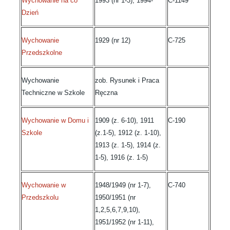
Wychowanie na co
1993 (nr 1-3), 1994-
C-1149
Dzień
Wychowanie
1929 (nr 12)
C-725
Przedszkolne
Wychowanie
zob. Rysunek i Praca
Techniczne w Szkole
Ręczna
Wychowanie w Domu i
1909 (z. 6-10), 1911
C-190
Szkole
(z.1-5), 1912 (z. 1-10),
1913 (z. 1-5), 1914 (z.
1-5), 1916 (z. 1-5)
Wychowanie w
1948/1949 (nr 1-7),
C-740
Przedszkolu
1950/1951 (nr
1,2,5,6,7,9,10),
1951/1952 (nr 1-11),