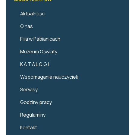
Aktualności
O nas
Filia w Pabianicach
Muzeum Oświaty
K A T A L O G I
Wspomaganie nauczycieli
Serwisy
Godziny pracy
Regulaminy
Kontakt